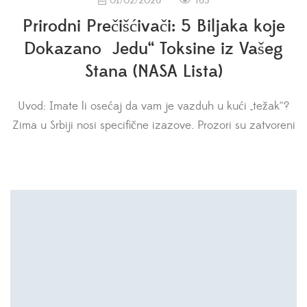
763
01/02/2026
Prirodni Prečišćivači: 5 Biljaka koje
Dokazano „Jedu“ Toksine iz Vašeg
Stana (NASA Lista)
Uvod: Imate li osećaj da vam je vazduh u kući „težak“?
Zima u Srbiji nosi specifične izazove. Prozori su zatvoreni
da bismo sačuvali toplotu, radijatori isušuju vazduh, a
napolju… pa, svi znamo kakav je vazduh u gradovima
tokom grejne sezone. Često se osećamo umorno, imamo
blage glavobolje ili suvo grlo. Ovo nije uvek znak
prehlade […]