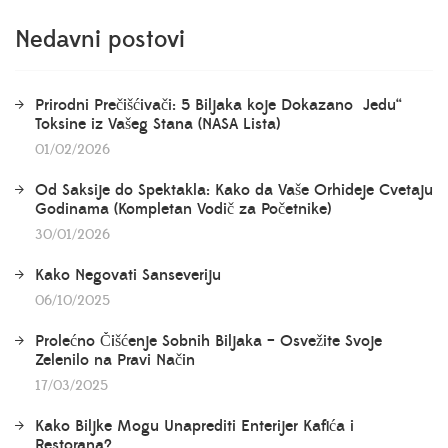
Nedavni postovi
Prirodni Prečišćivači: 5 Biljaka koje Dokazano „Jedu“
Toksine iz Vašeg Stana (NASA Lista)
01/02/2026
Od Saksije do Spektakla: Kako da Vaše Orhideje Cvetaju
Godinama (Kompletan Vodič za Početnike)
30/01/2026
Kako Negovati Sanseveriju
06/10/2025
Prolećno Čišćenje Sobnih Biljaka – Osvežite Svoje
Zelenilo na Pravi Način
17/03/2025
Kako Biljke Mogu Unaprediti Enterijer Kafića i
Restorana?