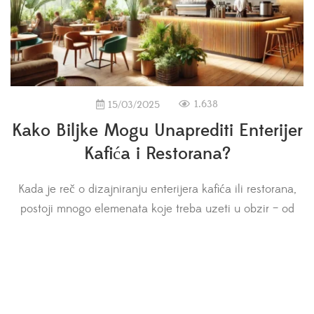
1.638
15/03/2025
Kako Biljke Mogu Unaprediti Enterijer
Kafića i Restorana?
Kada je reč o dizajniranju enterijera kafića ili restorana,
postoji mnogo elemenata koje treba uzeti u obzir – od
rasporeda i nameštaja do osvetljenja i dekoracije. Kako
Biljke Mogu Unaprediti Enterijer Kafića i Restorana je
ključno pitanje koje svaki dizajner treba razmotriti. Jedan
od trendova koji je s pravom stekao popularnost u
poslednjih nekoliko godina […]