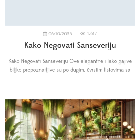
1.617
06/10/2025
Kako Negovati Sanseveriju
Kako Negovati Sanseveriju Ove elegantne i lako gajive
biljke prepoznatljive su po dugim, čvrstim listovima sa
šiljastim vrhovima. Kao i druge biljke iz porodice
Asparagaceae, Sanseverije cvetaju belim cvetovima. Ipak,
van njihovog prirodnog staništa retko se može videti
cvetanje. Sanseverije su jedne od najpopularnijih sobnih
biljaka jer su jednostavne za negu, mogu da podnesu i […]