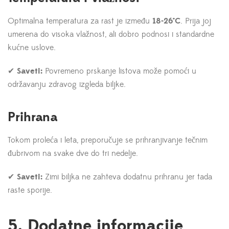
Optimalna temperatura za rast je između
18-26°C
. Prija joj
umerena do visoka vlažnost, ali dobro podnosi i standardne
kućne uslove.
✔
Saveti:
Povremeno prskanje listova može pomoći u
održavanju zdravog izgleda biljke.
Prihrana
Tokom proleća i leta, preporučuje se prihranjivanje tečnim
đubrivom na svake dve do tri nedelje.
✔
Saveti:
Zimi biljka ne zahteva dodatnu prihranu jer tada
raste sporije.
5. Dodatne informacije