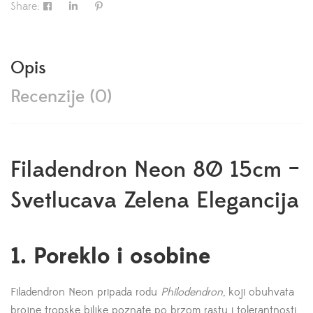
Share:
Opis
Recenzije (0)
Filadendron Neon 8Ø 15cm –
Svetlucava Zelena Elegancija
1. Poreklo i osobine
Filadendron Neon pripada rodu
Philodendron
, koji obuhvata
brojne tropske biljke poznate po brzom rastu i tolerantnosti