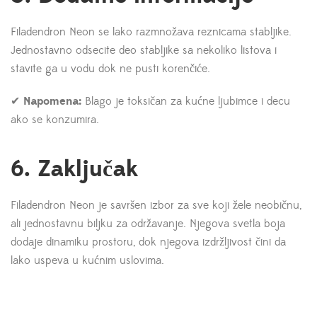
Filadendron Neon se lako razmnožava reznicama stabljike.
Jednostavno odsecite deo stabljike sa nekoliko listova i
stavite ga u vodu dok ne pusti korenčiće.
✔
Napomena:
Blago je toksičan za kućne ljubimce i decu
ako se konzumira.
6. Zaključak
Filadendron Neon je savršen izbor za sve koji žele neobičnu,
ali jednostavnu biljku za održavanje. Njegova svetla boja
dodaje dinamiku prostoru, dok njegova izdržljivost čini da
lako uspeva u kućnim uslovima.