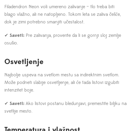
Filadendron Neon voli umereno zalivanje – tlo treba biti
blago vlažno, ali ne natopljeno. Tokom leta se zaliva češće,
dok je zimi potrebno smanjiti učestalost.
✔
Saveti:
Pre zalivanja, proverite da li se gornji sloj zemlje
osušio.
Osvetljenje
Najbolje uspeva na svetlom mestu sa indirektnim svetlom.
Može podneti slabije osvetljenje, ali će tada listovi izgubiti
intenzitet boje.
✔
Saveti:
Ako listovi postanu bledunjavi, premestite biljku na
svetlije mesto.
Temperatura i vlažnost