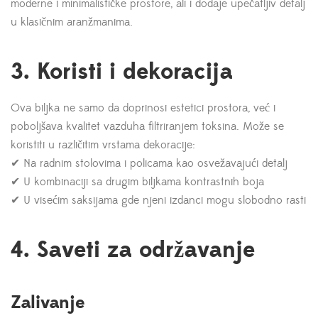
moderne i minimalističke prostore, ali i dodaje upečatljiv detalj
u klasičnim aranžmanima.
3. Koristi i dekoracija
Ova biljka ne samo da doprinosi estetici prostora, već i
poboljšava kvalitet vazduha filtriranjem toksina. Može se
koristiti u različitim vrstama dekoracije:
✔ Na radnim stolovima i policama kao osvežavajući detalj
✔ U kombinaciji sa drugim biljkama kontrastnih boja
✔ U visećim saksijama gde njeni izdanci mogu slobodno rasti
4. Saveti za održavanje
Zalivanje