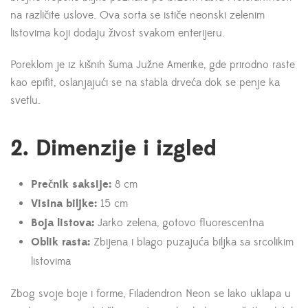
na različite uslove. Ova sorta se ističe neonski zelenim
listovima koji dodaju živost svakom enterijeru.
Poreklom je iz kišnih šuma Južne Amerike, gde prirodno raste
kao epifit, oslanjajući se na stabla drveća dok se penje ka
svetlu.
2. Dimenzije i izgled
Prečnik saksije:
8 cm
Visina biljke:
15 cm
Boja listova:
Jarko zelena, gotovo fluorescentna
Oblik rasta:
Zbijena i blago puzajuća biljka sa srcolikim
listovima
Zbog svoje boje i forme, Filadendron Neon se lako uklapa u