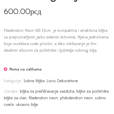
600.00
рсд
Filadendron Neon 8Ø 15cm je kompaktna i atraktivna biljka
sa prepoznatljivim jarko-zelenim listovima. Njena jedinstvena
boja osvežava svaki prostor, a lako održavanje je čini
idealnim izborom za početnike i ljubitelje sobnog bilja.
Nema na zalihama
Kategorije:
Sobne Biljke
,
Lisno Dekorativne
Oznake:
biljka za prečišćavanje vazduha
,
biljke za početnike
,
biljke za stan
,
filadendron neon
,
philodendron neon
,
sobno
cveće
,
ukrasno bilje