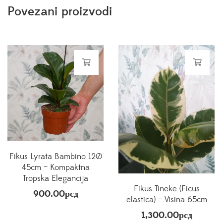
Povezani proizvodi
Fikus Lyrata Bambino 12Ø
45cm – Kompaktna
Tropska Elegancija
Fikus Tineke (Ficus
900.00
рсд
elastica) – Visina 65cm
1,300.00
рсд