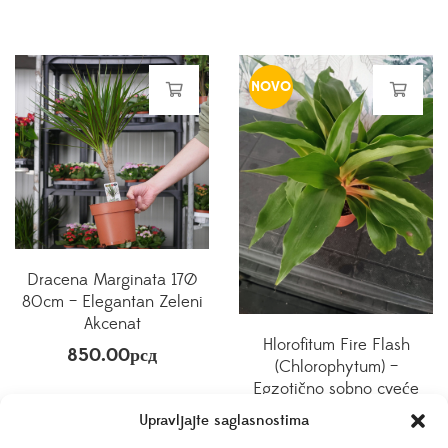
NOVO
Dracena Marginata 17Ø
80cm – Elegantan Zeleni
Akcenat
Hlorofitum Fire Flash
850.00
рсд
(Chlorophytum) –
Egzotično sobno cveće
650.00
рсд
Upravljajte saglasnostima